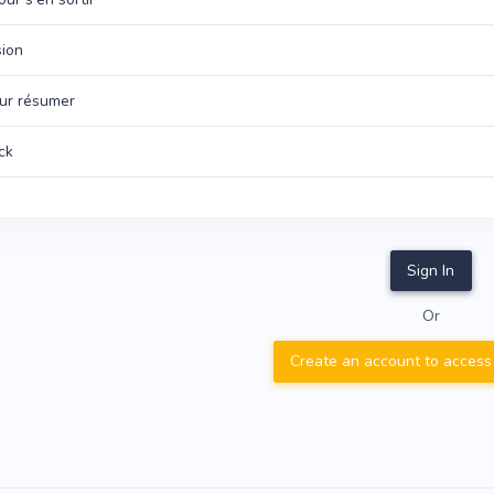
ion
ur résumer
ck
Sign In
Or
Create an account to access