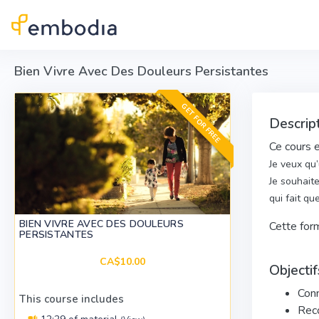
Skip to main content
Bien Vivre Avec Des Douleurs Persistantes
GET FOR FREE
Descript
Ce cours e
Je veux qu
Je souhait
qui fait q
BIEN VIVRE AVEC DES DOULEURS
Cette for
PERSISTANTES
CA$10.00
Objectif
Conn
This course includes
Reco