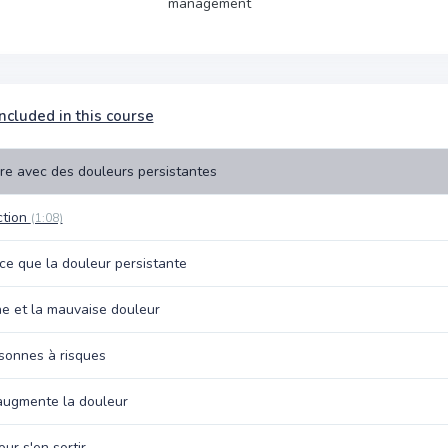
management
ncluded in this course
vre avec des douleurs persistantes
ction
(1:08)
ce que la douleur persistante
e et la mauvaise douleur
sonnes à risques
augmente la douleur
ur s'en sortir