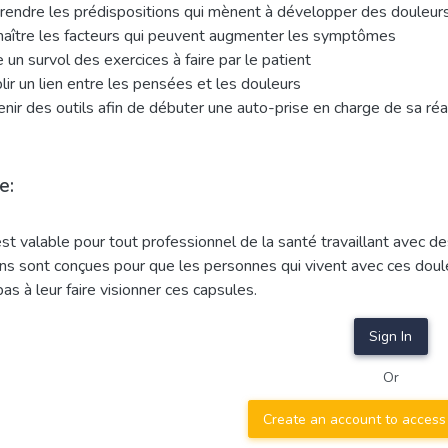
endre les prédispositions qui mènent à développer des douleurs
aître les facteurs qui peuvent augmenter les symptômes
e un survol des exercices à faire par le patient
lir un lien entre les pensées et les douleurs
nir des outils afin de débuter une auto-prise en charge de sa ré
e:
st valable pour tout professionnel de la santé travaillant avec d
ns sont conçues pour que les personnes qui vivent avec ces doule
pas à leur faire visionner ces capsules.
Sign In
Or
Create an account to access