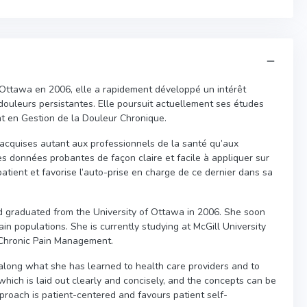
’Ottawa en 2006, elle a rapidement développé un intérêt
douleurs persistantes. Elle poursuit actuellement ses études
cat en Gestion de la Douleur Chronique.
acquises autant aux professionnels de la santé qu’aux
 les données probantes de façon claire et facile à appliquer sur
patient et favorise l’auto-prise en charge de ce dernier dans sa
nd graduated from the University of Ottawa in 2006. She soon
in populations. She is currently studying at McGill University
 Chronic Pain Management.
 along what she has learned to health care providers and to
which is laid out clearly and concisely, and the concepts can be
pproach is patient-centered and favours patient self-