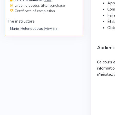
12:29 of material
(
View
)
Appr
Lifetime access after purchase
Conn
Certificate of completion
Fair
The instructors
Étab
Obte
Marie-Helene Jutras
(
View bio
)
Audienc
Ce cours e
informatio
n'hésitez 